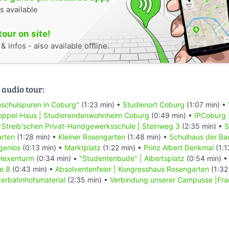
s available
tour on site!
 infos - also available offline.
 audio tour:
schulspuren in Coburg"
(1:23 min) •
Studienort Coburg
(1:07 min) •
oppel-Haus | Studierendenwohnheim Coburg
(0:49 min) •
IPCoburg 
 Streib'schen Privat-Handgewerksschule | Steinweg 3
(2:35 min) •
S
rten
(1:28 min) •
Kleiner Rosengarten
(1:48 min) •
Schulhaus der B
genlos
(0:13 min) •
Marktplatz
(1:22 min) •
Prinz Albert Denkmal
(1:1
 Hexenturm
(0:34 min) •
"Studentenbude" | Albertsplatz
(0:54 min) 
e 8
(0:43 min) •
Absolventenfeier | Kongresshaus Rosengarten
(1:32
üterbahnhofsmaterial
(2:35 min) •
Verbindung unserer Campusse |Fr