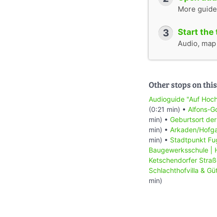
More guide
3
Start the 
Audio, map &
Other stops on this
Audioguide "Auf Hoch
(0:21 min) •
Alfons-G
min) •
Geburtsort der
min) •
Arkaden/Hofga
min) •
Stadtpunkt Fu
Baugewerksschule |
Ketschendorfer Straß
Schlachthofvilla & G
min)