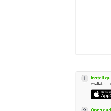
1
Install g
Available i
2
Open audi