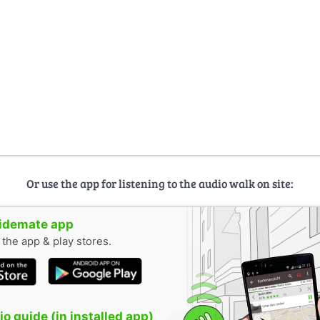
Or use the app for listening to the audio walk on site:
uidemate app
n the app & play stores.
o guide (in installed app)