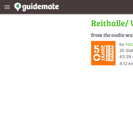
menu
Reithalle/
from the audio wa
by
Hoc
20 Sta
43:39 
4.12 k