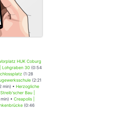
Vorplatz HUK Coburg
| Lohgraben 30
(0:54
chlossplatz
(1:28
augewerksschule
(2:21
2 min) •
Herzogliche
•
Streib'scher Bau |
 min) •
Creapolis |
ankenbrücke
(0:46