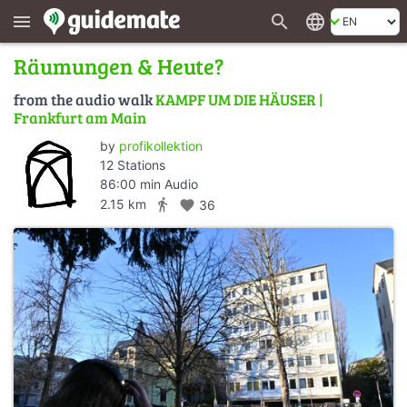
search
language
menu
Räumungen & Heute?
from the audio walk
KAMPF UM DIE HÄUSER |
Frankfurt am Main
by
profikollektion
12 Stations
86:00 min Audio
directions_walk
2.15 km
favorite
36