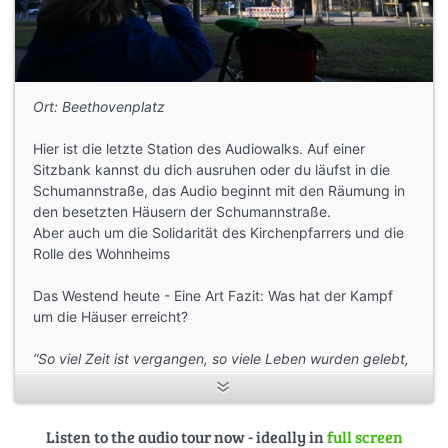
Ort: Beethovenplatz
Hier ist die letzte Station des Audiowalks. Auf einer
Sitzbank kannst du dich ausruhen oder du läufst in die
Schumannstraße, das Audio beginnt mit den Räumung in
den besetzten Häusern der Schumannstraße.
Aber auch um die Solidarität des Kirchenpfarrers und die
Rolle des Wohnheims
Das Westend heute - Eine Art Fazit: Was hat der Kampf
um die Häuser erreicht?
“So viel Zeit ist vergangen, so viele Leben wurden gelebt,
viele Träume geträumt, viele Kämpfe gewonnen und
verloren. Doch solange wir leben wird es neue Träume
geben, von einem traumhaften Leben ohne Kampf. Hier im
Listen to the audio tour now - ideally in
full screen
Westend und überall.”
Text Jan Deck/profikollektion