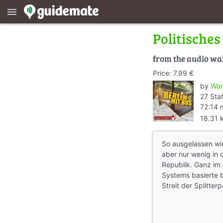
menu
Politische
from the audio wa
Price: 7.99 €
by
Wan
27 Sta
72:14 
18.31 
So ausgelassen wie
aber nur wenig in 
Republik. Ganz im
Systems basierte 
Streit der Splitte