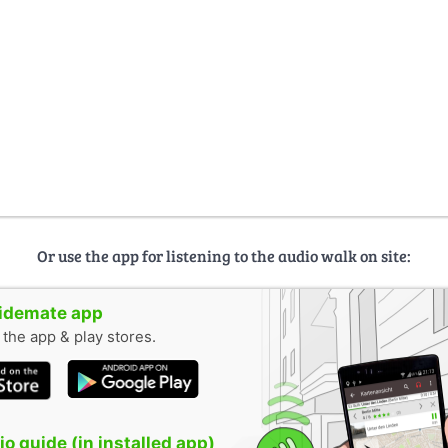
Or use the app for listening to the audio walk on site:
uidemate app
n the app & play stores.
o guide (in installed app)