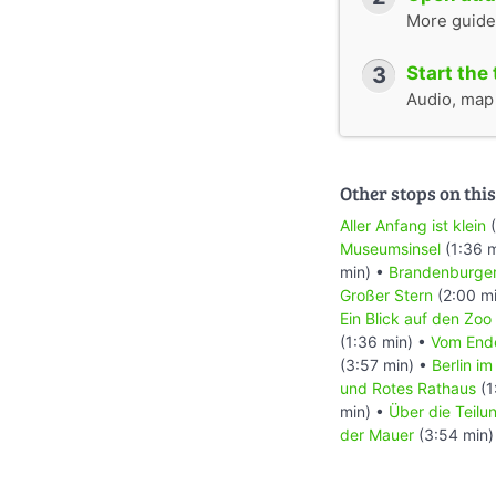
More guide
3
Start the 
Audio, map &
Other stops on this
Aller Anfang ist klein
(
Museumsinsel
(1:36 
min) •
Brandenburger
Großer Stern
(2:00 m
Ein Blick auf den Zo
(1:36 min) •
Vom Ende
(3:57 min) •
Berlin i
und Rotes Rathaus
(1
min) •
Über die Teilu
der Mauer
(3:54 min)