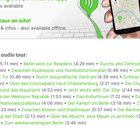
s available
tour on site!
 infos - also available offline.
 audio tour:
5:11 min) •
Berlin wird zur Residenz
(4:29 min) •
Durchs alte Zentru
min) •
Zwischen Staatsoper und Humboldtuniversität
(0:46 min) •
Un
 Tor
(0:46 min) •
Durch das politische Zentrum
(4:39 min) •
Schloss
in) •
Über den Lützowplatz nach Charlottenburg
(2:21 min) •
Die Cit
o (und das Aquarium)
(4:52 min) •
Jetzt wird's wild: Die 20er
(2:44 mi
 der Weimarer Republik
(1:53 min) •
Das Kulturforum
(1:22 min) •
Da
m Nationalsozialismus
(4:06 min) •
Der Kampf um Berlin
(3:18 min) •
Z
:33 min) •
Zwischen Kloster und Stadtmauer
(0:37 min) •
Der Berlin
ng der Stadt
(2:13 min) •
Über die Absicht, eine Mauer zu errichten
(3
 •
Zum wiedervereinigten Berlin
(3:46 min)