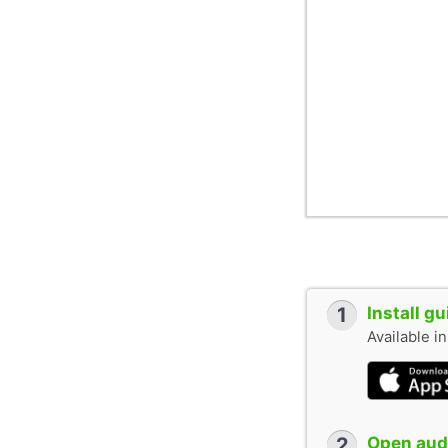
1
Install g
Available i
2
Open audi