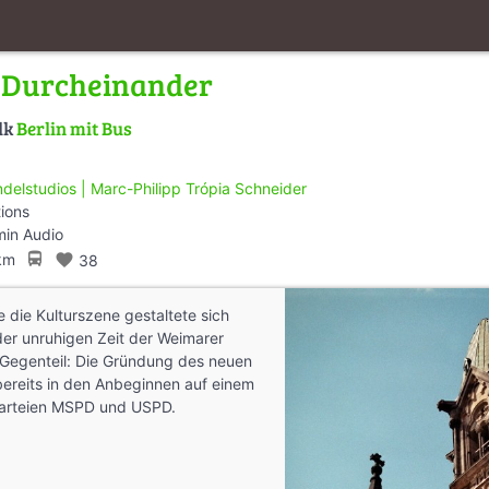
s Durcheinander
lk
Berlin mit Bus
delstudios | Marc-Philipp Trópia Schneider
tions
min Audio
directions_bus
km
favorite
38
 die Kulturszene gestaltete sich
der unruhigen Zeit der Weimarer
 Gegenteil: Die Gründung des neuen
bereits in den Anbeginnen auf einem
rparteien MSPD und USPD.