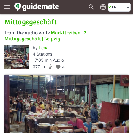
search
language
menu
Mittagsgeschäft
from the audio walk
Markttreiben - 2 -
Mittagsgeschäft | Leipzig
by
Lena
4 Stations
17:05 min Audio
directions_walk
377 m
favorite
4