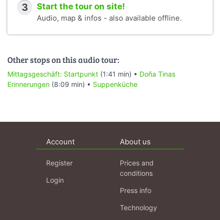
3
Start the tour on site!
Audio, map & infos - also available offline.
Other stops on this audio tour:
Mittagsgeschäft: Startpunkt
(1:41 min) •
Doña Tinas
Erinnerungen
(8:09 min) •
Suppenküche
Account
About us
Register
Prices and
conditions
Login
Press info
Technology