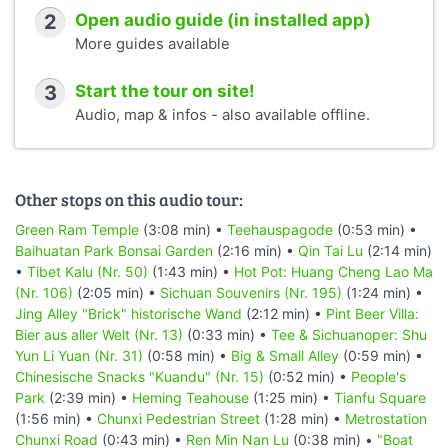
2
Open audio guide (in installed app)
More guides available
3
Start the tour on site!
Audio, map & infos - also available offline.
Other stops on this audio tour:
Green Ram Temple
(3:08 min) •
Teehauspagode
(0:53 min) •
Baihuatan Park Bonsai Garden
(2:16 min) •
Qin Tai Lu
(2:14 min)
•
Tibet Kalu (Nr. 50)
(1:43 min) •
Hot Pot: Huang Cheng Lao Ma
(Nr. 106)
(2:05 min) •
Sichuan Souvenirs (Nr. 195)
(1:24 min) •
Jing Alley "Brick" historische Wand
(2:12 min) •
Pint Beer Villa:
Bier aus aller Welt (Nr. 13)
(0:33 min) •
Tee & Sichuanoper: Shu
Yun Li Yuan (Nr. 31)
(0:58 min) •
Big & Small Alley
(0:59 min) •
Chinesische Snacks "Kuandu" (Nr. 15)
(0:52 min) •
People's
Park
(2:39 min) •
Heming Teahouse
(1:25 min) •
Tianfu Square
(1:56 min) •
Chunxi Pedestrian Street
(1:28 min) •
Metrostation
Chunxi Road
(0:43 min) •
Ren Min Nan Lu
(0:38 min) •
"Boat