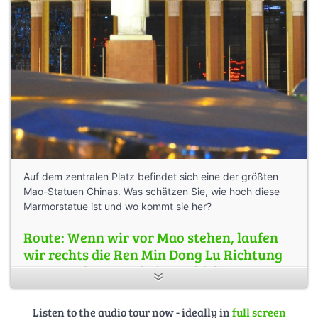
Auf dem zentralen Platz befindet sich eine der größten
Mao-Statuen Chinas. Was schätzen Sie, wie hoch diese
Marmorstatue ist und wo kommt sie her?
Route: Wenn wir vor Mao stehen, laufen
wir rechts die Ren Min Dong Lu Richtung
Osten entlang, vorbei an schicken
Geschäften, folgen wir dem
Straßenverlauf (Zong Fu Lu). Sobald auf
Listen to the audio tour now - ideally in
full screen