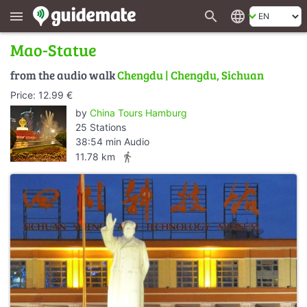
search
language
menu
Mao-Statue
from the audio walk
Chengdu | Chengdu, Sichuan
Price: 12.99 €
by
China Tours Hamburg
25 Stations
38:54 min Audio
directions_walk
11.78 km