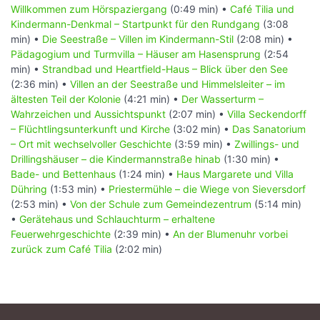
Willkommen zum Hörspaziergang
(0:49 min) •
Café Tilia und
Kindermann-Denkmal – Startpunkt für den Rundgang
(3:08
min) •
Die Seestraße – Villen im Kindermann-Stil
(2:08 min) •
Pädagogium und Turmvilla – Häuser am Hasensprung
(2:54
min) •
Strandbad und Heartfield-Haus – Blick über den See
(2:36 min) •
Villen an der Seestraße und Himmelsleiter – im
ältesten Teil der Kolonie
(4:21 min) •
Der Wasserturm –
Wahrzeichen und Aussichtspunkt
(2:07 min) •
Villa Seckendorff
– Flüchtlingsunterkunft und Kirche
(3:02 min) •
Das Sanatorium
– Ort mit wechselvoller Geschichte
(3:59 min) •
Zwillings- und
Drillingshäuser – die Kindermannstraße hinab
(1:30 min) •
Bade- und Bettenhaus
(1:24 min) •
Haus Margarete und Villa
Dühring
(1:53 min) •
Priestermühle – die Wiege von Sieversdorf
(2:53 min) •
Von der Schule zum Gemeindezentrum
(5:14 min)
•
Gerätehaus und Schlauchturm – erhaltene
Feuerwehrgeschichte
(2:39 min) •
An der Blumenuhr vorbei
zurück zum Café Tilia
(2:02 min)