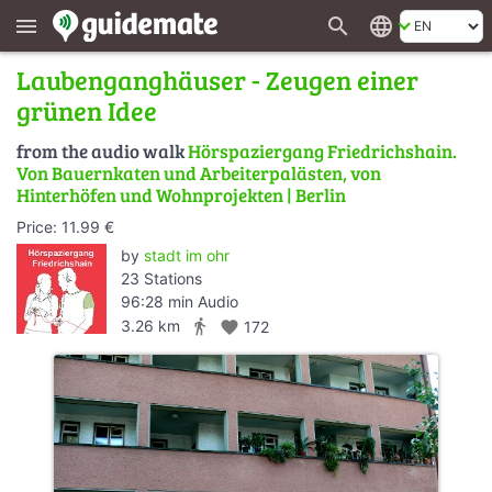
search
language
menu
Laubenganghäuser - Zeugen einer
grünen Idee
from the audio walk
Hörspaziergang Friedrichshain.
Von Bauernkaten und Arbeiterpalästen, von
Hinterhöfen und Wohnprojekten | Berlin
Price: 11.99 €
by
stadt im ohr
23 Stations
96:28 min Audio
directions_walk
3.26 km
favorite
172