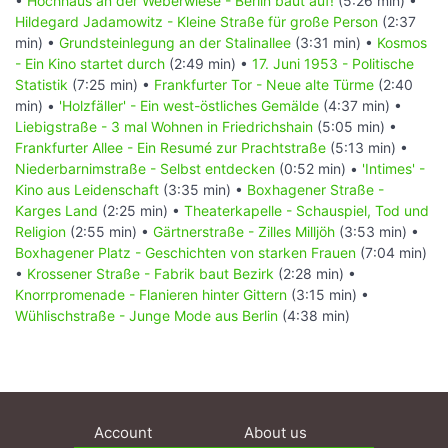
•
Hochhaus an der Weberwiese - Berlin baut auf!
(5:26 min) •
Hildegard Jadamowitz - Kleine Straße für große Person
(2:37
min) •
Grundsteinlegung an der Stalinallee
(3:31 min) •
Kosmos
- Ein Kino startet durch
(2:49 min) •
17. Juni 1953 - Politische
Statistik
(7:25 min) •
Frankfurter Tor - Neue alte Türme
(2:40
min) •
'Holzfäller' - Ein west-östliches Gemälde
(4:37 min) •
Liebigstraße - 3 mal Wohnen in Friedrichshain
(5:05 min) •
Frankfurter Allee - Ein Resumé zur Prachtstraße
(5:13 min) •
Niederbarnimstraße - Selbst entdecken
(0:52 min) •
'Intimes' -
Kino aus Leidenschaft
(3:35 min) •
Boxhagener Straße -
Karges Land
(2:25 min) •
Theaterkapelle - Schauspiel, Tod und
Religion
(2:55 min) •
Gärtnerstraße - Zilles Milljöh
(3:53 min) •
Boxhagener Platz - Geschichten von starken Frauen
(7:04 min)
•
Krossener Straße - Fabrik baut Bezirk
(2:28 min) •
Knorrpromenade - Flanieren hinter Gittern
(3:15 min) •
Wühlischstraße - Junge Mode aus Berlin
(4:38 min)
Account
About us