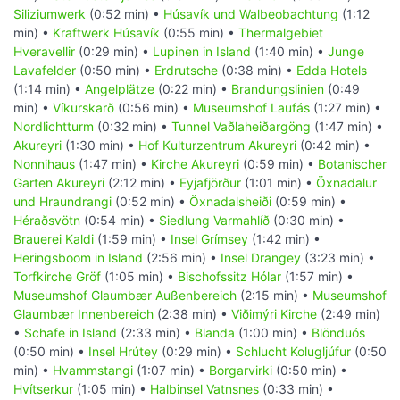
Siliziumwerk
(0:52 min) •
Húsavík und Walbeobachtung
(1:12
min) •
Kraftwerk Húsavík
(0:55 min) •
Thermalgebiet
Hveravellir
(0:29 min) •
Lupinen in Island
(1:40 min) •
Junge
Lavafelder
(0:50 min) •
Erdrutsche
(0:38 min) •
Edda Hotels
(1:14 min) •
Angelplätze
(0:22 min) •
Brandungslinien
(0:49
min) •
Víkurskarð
(0:56 min) •
Museumshof Laufás
(1:27 min) •
Nordlichtturm
(0:32 min) •
Tunnel Vaðlaheiðargöng
(1:47 min) •
Akureyri
(1:30 min) •
Hof Kulturzentrum Akureyri
(0:42 min) •
Nonnihaus
(1:47 min) •
Kirche Akureyri
(0:59 min) •
Botanischer
Garten Akureyri
(2:12 min) •
Eyjafjörður
(1:01 min) •
Öxnadalur
und Hraundrangi
(0:52 min) •
Öxnadalsheiði
(0:59 min) •
Héraðsvötn
(0:54 min) •
Siedlung Varmahlíð
(0:30 min) •
Brauerei Kaldi
(1:59 min) •
Insel Grímsey
(1:42 min) •
Heringsboom in Island
(2:56 min) •
Insel Drangey
(3:23 min) •
Torfkirche Gröf
(1:05 min) •
Bischofssitz Hólar
(1:57 min) •
Museumshof Glaumbær Außenbereich
(2:15 min) •
Museumshof
Glaumbær Innenbereich
(2:38 min) •
Viðimýri Kirche
(2:49 min)
•
Schafe in Island
(2:33 min) •
Blanda
(1:00 min) •
Blönduós
(0:50 min) •
Insel Hrútey
(0:29 min) •
Schlucht Kolugljúfur
(0:50
min) •
Hvammstangi
(1:07 min) •
Borgarvirki
(0:50 min) •
Hvítserkur
(1:05 min) •
Halbinsel Vatnsnes
(0:33 min) •