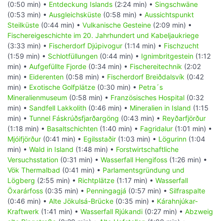
(0:50 min) •
Entdeckung Islands
(2:24 min) •
Singschwäne
(0:53 min) •
Ausgleichsküste
(0:58 min) •
Aussichtspunkt
Steilküste
(0:44 min) •
Vulkanische Gesteine
(2:09 min) •
Fischereigeschichte im 20. Jahrhundert und Kabeljaukriege
(3:33 min) •
Fischerdorf Djúpivogur
(1:14 min) •
Fischzucht
(1:59 min) •
Schlotfüllungen
(0:44 min) •
Ignimbritgestein
(1:12
min) •
Aufgefüllte Fjorde
(0:34 min) •
Fischereitechnik
(2:02
min) •
Eiderenten
(0:58 min) •
Fischerdorf Breiðdalsvík
(0:42
min) •
Exotische Golfplätze
(0:30 min) •
Petra´s
Mineralienmuseum
(0:58 min) •
Französisches Hospital
(0:32
min) •
Sandfell Lakkolith
(0:46 min) •
Mineralien in Island
(1:15
min) •
Tunnel Fáskrúðsfjarðargöng
(0:43 min) •
Reyðarfjörður
(1:18 min) •
Basaltschichten
(1:40 min) •
Fagridalur
(1:01 min) •
Mjóifjörður
(0:41 min) •
Egilsstaðir
(1:03 min) •
Lögurinn
(1:04
min) •
Wald in Island
(1:48 min) •
Forstwirtschaftliche
Versuchsstation
(0:31 min) •
Wasserfall Hengifoss
(1:26 min) •
Vök Thermalbad
(0:41 min) •
Parlamentsgründung und
Lögberg
(2:55 min) •
Richtplätze
(1:17 min) •
Wasserfall
Öxarárfoss
(0:35 min) •
Penningagjá
(0:57 min) •
Silfraspalte
(0:46 min) •
Alte Jökulsá-Brücke
(0:35 min) •
Kárahnjúkar-
Kraftwerk
(1:41 min) •
Wasserfall Rjúkandi
(0:27 min) •
Abzweig