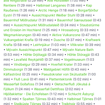
alte Ringstraße
(0:29 min) •
Alte Hofstellen
(1:00 min) •
Rentiere
(1:29 min) •
Halbinsel Langanes
(1:38 min) •
Kap
Rauðanes
(1:26 min) •
Arctic Henge
(1:18 min) •
Borgarfjörður
Eystri
(1:19 min) •
Aussichtspunkt Weißer Stuhl
(0:28 min) •
Bauernhof Möðrudalur
(1:31 min) •
Bauernhof Sænautasel
(0:43
min) •
Aussichtspunkt Möðrudalsleið
(0:24 min) •
Staubstürme
und Erosion im Hochland
(1:25 min) •
Hrossaborg
(0:33 min) •
Wegmarkierungen
(0:40 min) •
Aktive Vulkanzone
(0:47 min) •
Vulkangebiet Krafla
(0:19 min) •
Dusche
(0:37 min) •
Kraftwerk
Krafla
(0:58 min) •
Leirhnjúkur
(1:03 min) •
Vítikrater
(0:39 min)
•
Mývatn Aussichtspunkt
(0:47 min) •
Mývatn Nature Bath
(0:53 min) •
Höhle Grjótagjá
(0:34 min) •
Höhle Stóragjá
(0:43
min) •
Lavafeld Reykjahlíð
(0:37 min) •
Vogelmuseum
(1:03
min) •
Vindbelgur
(0:29 min) •
Hverfell Krater
(1:33 min) •
Dimmuborgir
(1:38 min) •
Waldgebiet Höfði
(0:43 min) •
Kálfaströnd
(0:25 min) •
Pseudokrater von Skútustaðir
(1:00
min) •
Fluß Laxá
(0:41 min) •
Plattentektonik
(5:02 min) •
Wasserfall Goðafoss
(1:34 min) •
Gletscherfluß Jökulsá á
Fjöllum
(1:24 min) •
Wasserfall Dettifoss
(2:02 min) •
Hljóðaklettar - Die Echofelsen
(1:12 min) •
Schlucht Ásbyrgi
(1:32 min) •
Spalten Tjörnes
(0:43 min) •
Halbinsel Tjörnes
(1:01
min) •
Steilküste Tjörnes
(0:32 min) •
Treibholz
(0:55 min) •