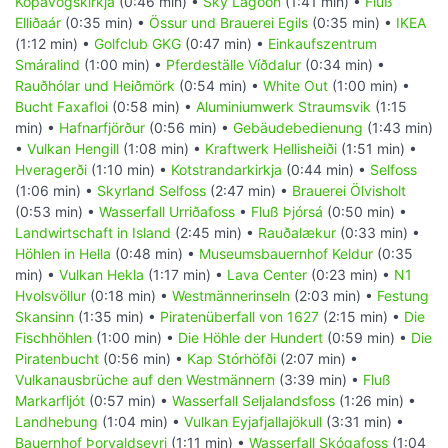
Kópavogskirkja
(0:46 min) •
Sky Lagoon
(1:41 min) •
Fluß
Elliðaár
(0:35 min) •
Össur und Brauerei Egils
(0:35 min) •
IKEA
(1:12 min) •
Golfclub GKG
(0:47 min) •
Einkaufszentrum
Smáralind
(1:00 min) •
Pferdeställe Víðdalur
(0:34 min) •
Rauðhólar und Heiðmörk
(0:54 min) •
White Out
(1:00 min) •
Bucht Faxafloi
(0:58 min) •
Aluminiumwerk Straumsvik
(1:15
min) •
Hafnarfjörður
(0:56 min) •
Gebäudebedienung
(1:43 min)
•
Vulkan Hengill
(1:08 min) •
Kraftwerk Hellisheiði
(1:51 min) •
Hveragerði
(1:10 min) •
Kotstrandarkirkja
(0:44 min) •
Selfoss
(1:06 min) •
Skyrland Selfoss
(2:47 min) •
Brauerei Ölvisholt
(0:53 min) •
Wasserfall Urriðafoss
•
Fluß Þjórsá
(0:50 min) •
Landwirtschaft in Island
(2:45 min) •
Rauðalækur
(0:33 min) •
Höhlen in Hella
(0:48 min) •
Museumsbauernhof Keldur
(0:35
min) •
Vulkan Hekla
(1:17 min) •
Lava Center
(0:23 min) •
N1
Hvolsvöllur
(0:18 min) •
Westmännerinseln
(2:03 min) •
Festung
Skansinn
(1:35 min) •
Piratenüberfall von 1627
(2:15 min) •
Die
Fischhöhlen
(1:00 min) •
Die Höhle der Hundert
(0:59 min) •
Die
Piratenbucht
(0:56 min) •
Kap Stórhöfði
(2:07 min) •
Vulkanausbrüche auf den Westmännern
(3:39 min) •
Fluß
Markarfljót
(0:57 min) •
Wasserfall Seljalandsfoss
(1:26 min) •
Landhebung
(1:04 min) •
Vulkan Eyjafjallajökull
(3:31 min) •
Bauernhof Þorvaldseyri
(1:11 min) •
Wasserfall Skógafoss
(1:04