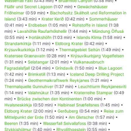
Wasserfall Faxi
(0:43 min) •
Brúarhlöð Canyon
(0:58 min) •
Flúðir und Secret Lagoon
(1:07 min) •
Gewächshäuser
Friðheimar
(0:59 min) •
Bischofssitz Skálholt und Reformation in
Island
(3:43 min) •
Krater Kerið
(0:42 min) •
Sommerhäuser
(0:41 min) •
Erdbeben
(1:05 min) •
Rohstoffe in Island
(1:38
min) •
Lavahöhle Raufarhólshellir
(1:44 min) •
Mündung Ölfusá
(0:55 min) •
Þorlákshöfn
(1:03 min) •
Islands Klima
(1:58 min) •
Strandarkirkja
(1:11 min) •
Eldborg Krater
(0:42 min) •
Krýsuvíkurkirkja
(1:12 min) •
Thermalgebiet Seltún
(1:49 min) •
Kratersee Grænavatn
(0:28 min) •
Krýsuvíkurbjarg Vogelfelsen
(1:31 min) •
Selatangar
(2:01 min) •
Vulkanausbruch
Fagradalsfjall
(2:04 min) •
Gríndavík
(1:50 min) •
Blue Lagoon
(1:42 min) •
Brimketill
(1:13 min) •
Iceland Deep Drilling Project
(1:24 min) •
Geothermalkraftwerk Reykjanes
(1:21 min) •
Thermalquelle Gunnuhver
(1:37 min) •
Leuchtturm Reykjanesviti
(1:14 min) •
Valahnúkur
(1:35 min) •
Kraterreihe Stampar
(0:49
min) •
Brücke zwischen den Kontinenten
(1:00 min) •
Hvalsneskirkja
(0:50 min) •
Halbinsel Snæfellsnes
(1:45 min) •
Eldborg Krater
(2:00 min) •
Gerðuberg
(0:54 min) •
Reise zum
Mittelpunkt der Erde
(1:50 min) •
Am Gletscher
(1:57 min) •
Beeren
(1:35 min) •
Wasserfall Selvallafoss
(0:38 min) •
Stykkishólmur
(1:40 min) •
Rhyolithgestein
(0:55 min) •