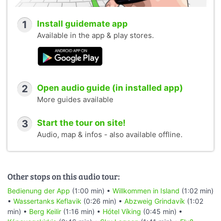
1
Install guidemate app
Available in the app & play stores.
2
Open audio guide (in installed app)
More guides available
3
Start the tour on site!
Audio, map & infos - also available offline.
Other stops on this audio tour:
Bedienung der App
(1:00 min) •
Willkommen in Island
(1:02 min)
•
Wassertanks Keflavik
(0:26 min) •
Abzweig Grindavík
(1:02
min) •
Berg Keilir
(1:16 min) •
Hótel Víking
(0:45 min) •