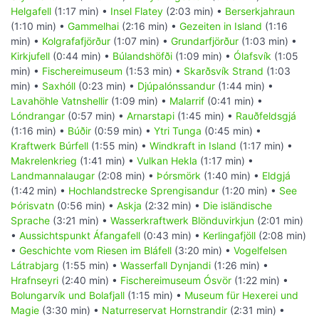
Helgafell
(1:17 min) •
Insel Flatey
(2:03 min) •
Berserkjahraun
(1:10 min) •
Gammelhai
(2:16 min) •
Gezeiten in Island
(1:16
min) •
Kolgrafafjörður
(1:07 min) •
Grundarfjörður
(1:03 min) •
Kirkjufell
(0:44 min) •
Búlandshöfði
(1:09 min) •
Ólafsvík
(1:05
min) •
Fischereimuseum
(1:53 min) •
Skarðsvík Strand
(1:03
min) •
Saxhóll
(0:23 min) •
Djúpalónssandur
(1:44 min) •
Lavahöhle Vatnshellir
(1:09 min) •
Malarrif
(0:41 min) •
Lóndrangar
(0:57 min) •
Arnarstapi
(1:45 min) •
Rauðfeldsgjá
(1:16 min) •
Búðir
(0:59 min) •
Ytri Tunga
(0:45 min) •
Kraftwerk Búrfell
(1:55 min) •
Windkraft in Island
(1:17 min) •
Makrelenkrieg
(1:41 min) •
Vulkan Hekla
(1:17 min) •
Landmannalaugar
(2:08 min) •
Þórsmörk
(1:40 min) •
Eldgjá
(1:42 min) •
Hochlandstrecke Sprengisandur
(1:20 min) •
See
Þórisvatn
(0:56 min) •
Askja
(2:32 min) •
Die isländische
Sprache
(3:21 min) •
Wasserkraftwerk Blönduvirkjun
(2:01 min)
•
Aussichtspunkt Áfangafell
(0:43 min) •
Kerlingafjöll
(2:08 min)
•
Geschichte vom Riesen im Bláfell
(3:20 min) •
Vogelfelsen
Látrabjarg
(1:55 min) •
Wasserfall Dynjandi
(1:26 min) •
Hrafnseyri
(2:40 min) •
Fischereimuseum Ósvör
(1:22 min) •
Bolungarvík und Bolafjall
(1:15 min) •
Museum für Hexerei und
Magie
(3:30 min) •
Naturreservat Hornstrandir
(2:31 min) •