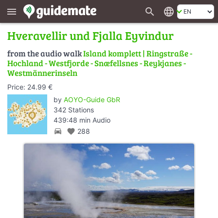
search
language
menu
Hveravellir und Fjalla Eyvindur
from the audio walk
Island komplett | Ringstraße -
Hochland - Westfjorde - Snæfellsnes - Reykjanes -
Westmännerinseln
Price: 24.99 €
by
AOYO-Guide GbR
342 Stations
439:48 min Audio
directions_car
favorite
288