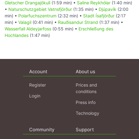
Gletscher Drangajökull
(1:59 min) •
Saline Reykhólar
(1:40 min)
•
Naturschutzgebiet Vatnsfjörður
(1:35 min) •
Djúpavík
(2:00
min) •
Polarfuchszentrum
(2:32 min) •
Stadt Ísafjörður
(2:17
min) •
Valagil
(0:41 min) •
Rauðisandur Strand
(1:37 min) •
Wasserfall Aldeyjarfoss
(0:55 min) •
Erschließung des
Hochlandes
(1:47 min)
Account
About us
Register
Prices and
conditions
Login
Press info
Technology
Community
Support