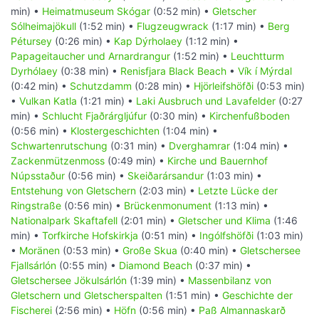
min) •
Heimatmuseum Skógar
(0:52 min) •
Gletscher
Sólheimajökull
(1:52 min) •
Flugzeugwrack
(1:17 min) •
Berg
Pétursey
(0:26 min) •
Kap Dýrholaey
(1:12 min) •
Papageitaucher und Arnardrangur
(1:52 min) •
Leuchtturm
Dyrhólaey
(0:38 min) •
Renisfjara Black Beach
•
Vík í Mýrdal
(0:42 min) •
Schutzdamm
(0:28 min) •
Hjörleifshöfði
(0:53 min)
•
Vulkan Katla
(1:21 min) •
Laki Ausbruch und Lavafelder
(0:27
min) •
Schlucht Fjaðrárgljúfur
(0:30 min) •
Kirchenfußboden
(0:56 min) •
Klostergeschichten
(1:04 min) •
Schwartenrutschung
(0:31 min) •
Dverghamrar
(1:04 min) •
Zackenmützenmoss
(0:49 min) •
Kirche und Bauernhof
Núpsstaður
(0:56 min) •
Skeiðarársandur
(1:03 min) •
Entstehung von Gletschern
(2:03 min) •
Letzte Lücke der
Ringstraße
(0:56 min) •
Brückenmonument
(1:13 min) •
Nationalpark Skaftafell
(2:01 min) •
Gletscher und Klima
(1:46
min) •
Torfkirche Hofskirkja
(0:51 min) •
Ingólfshöfði
(1:03 min)
•
Moränen
(0:53 min) •
Große Skua
(0:40 min) •
Gletschersee
Fjallsárlón
(0:55 min) •
Diamond Beach
(0:37 min) •
Gletschersee Jökulsárlón
(1:39 min) •
Massenbilanz von
Gletschern und Gletscherspalten
(1:51 min) •
Geschichte der
Fischerei
(2:56 min) •
Höfn
(0:56 min) •
Paß Almannaskarð