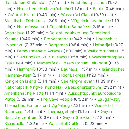
Raststation Staðarskáli
(1:11 min) •
Entstehung Islands
(1:57
min) •
Hochebene Holtavörðuheiði
(1:12 min) •
Baula
(0:46 min)
•
Grábrók Krater
(0:40 min) •
Wasserfall Glanni
(0:29 min) •
Skaldische Dichtkunst
(2:08 min) •
Viðgelmir Lavahöhle
(1:19
min) •
Hraunfossar und Geschichte Barnafoss
(2:15 min) •
Snorralaug
(1:29 min) •
Deildatunguhver und Termalbad
Krauma
(0:46 min) •
Erdbeeranbau
(0:42 min) •
Hochschule
Hvanneyri
(0:37 min) •
Borgarnes
(0:54 min) •
Hafnarfjall
(0:27
min) •
Fernwärmenetz Akranes
(1:09 min) •
Walfjordtunnel
(1:15
min) •
Siedlungsstruktur in Island
(0:58 min) •
Wanderparkplatz
Esja
(0:44 min) •
Magentfeld-Observatorium Leirvogur
(0:35
min) •
Hamrahlíð
(0:38 min) •
Bauhaus
(1:37 min) •
Isländisches
Namensystem
(2:17 min) •
Halldor Laxness
(1:20 min) •
Königreich Island
(3:14 min) •
See Þingvallavatn
(1:39 min) •
Nationalpark Þingvellir und Hakið Besucherzentrum
(2:32 min) •
Amerikanische Platte
(1:14 min) •
Aussichtspunkt Europäische
Platte
(0:28 min) •
The Cave People
(0:52 min) •
Laugarvatn,
Themalbad Fontana und Vígðalaug
(2:31 min) •
Wasserfall
Brúarfoss
(1:43 min) •
Thermalgebiete
(1:15 min) •
Geysir
Besucherzentrum
(0:39 min) •
Geysir Strokkur
(2:12 min) •
Blesiquelle
(1:32 min) •
Wasserfall Gullfoss
(2:23 min) •