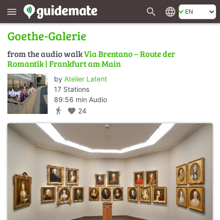
search
language
menu
Goethe-Galerie
from the audio walk
Via Brentano – Route der
Romantik | Frankfurt am Main
by
Atelier Latent
17 Stations
89:56 min Audio
directions_walk
favorite
24