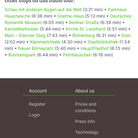
Other stops on this audio tour:
Schau mit anderen Augen auf die Welt
(3:21 min) •
Parkhaus
Hauptwache
(6:38 min) •
Goethe-Haus
(5:12 min) •
Deutsches
Romantik-Museum
(6:05 min) •
Berliner Straße
(6:39 min) •
Karmeliterkloster
(5:44 min) •
Kirche St. Leonhard
(5:51 min) •
Main – Eiserner Steg
(7:43 min) •
Römerberg
(6:31 min) •
Dom
(2:02 min) •
Kleinmarkthalle
(4:30 min) •
Stadtbibliothek
(1:54
min) •
Neuer Börneplatz
(5:40 min) •
Hauptfriedhof
(6:15 min)
•
Brentanopark
(6:44 min) •
Petrihäuschen
(6:16 min)
Account
About us
Register
Prices and
conditions
Login
Press info
Technology