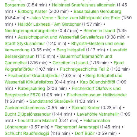
Borgarnes
(0:54 min) •
Halbinsel Snæfellsnes allgemein
(1:45
min) •
Eldborg Krater
(2:00 min) •
Basaltsäulen Gerðuberg
(0:54 min) •
Jules Verne - Reise zum Mittelpunkt der Erde
(1:50
min) •
Halldór Laxness - Am Gletscher
(1:57 min) •
Niedrigtemperaturgebiete
(0:47 min) •
Beeren in Island
(1:35
min) •
Aussichtspunkt und Wasserfall Selvallafoss
(0:38 min) •
Stadt Stykkishólmur
(1:40 min) •
Rhyolith-Gestein und seine
Verwendung
(0:55 min) •
Berg Helgafell
(1:17 min) •
Lavafeld
Berserkjahraun
(1:10 min) •
Bauernhof Bjarnahöfn und
Gammelhai
(2:16 min) •
Gezeiten in Island
(1:16 min) •
Fjord
Kolgrafafjörður
(1:07 min) •
Fischreigeschichte Teil 2
(1:32 min)
•
Fischerdorf Grundafjördur
(1:03 min) •
Berg Kirkjufell und
Wasserfall Kirkjufellsfoss
(0:44 min) •
Kap Búlandshöfði
(1:09
min) •
Kabeljaukrieg
(2:06 min) •
Fischerdorf Olafsvik und
Bergstrecke F570
(1:05 min) •
Fischereimuseum Hellissandur
(1:53 min) •
Sandstrand Skarðsvík
(1:03 min) •
Zackenmützenmoss
(0:55 min) •
Saxhóll Krater
(0:23 min) •
Bucht Djúpalónssandur
(1:44 min) •
Lavahöhle Vatnshellir
(1:09
min) •
Leuchtturm Malarrif
(0:41 min) •
Felsformation
Lóndrangar
(0:57 min) •
Fischerdorf Arnarstapi
(1:45 min) •
Schlucht Rauðfeldsgjá
(1:16 min) •
Dorf Búðir
(0:59 min) •