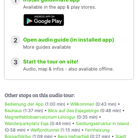
1
Available in the app & play stores.
2
Open audio guide (in installed app)
More guides available
3
Start the tour on site!
Audio, map & infos - also available offline.
Other stops on this audio tour:
Bedienung der App
(1:00 min) •
Willkommen
(0:43 min) •
Bauhaus
(1:37 min) •
Blick auf das Esjagebirge
(0:48 min) •
Magnetfeldobservatorium Leivogur
(0:35 min) •
Wanderparkplatz Esja
(0:44 min) •
Siedlungsstruktur in Island
(0:58 min) •
Walfjordtunnel
(1:15 min) •
Fernheizung
Borgarfjörður
(1:09 min) •
Berg Hafnarfjall
(0:27 min) •
Stadt