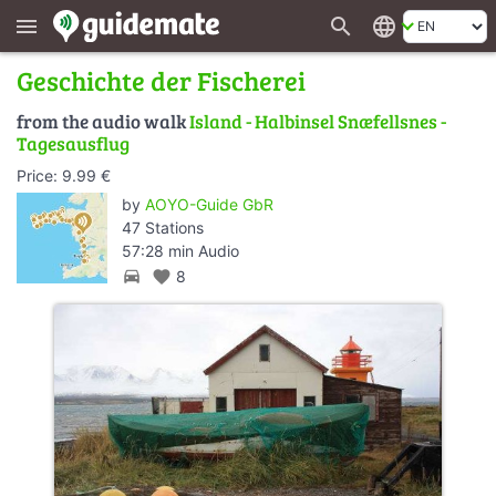
search
language
menu
Geschichte der Fischerei
from the audio walk
Island - Halbinsel Snæfellsnes -
Tagesausflug
Price: 9.99 €
by
AOYO-Guide GbR
47 Stations
57:28 min Audio
directions_car
favorite
8