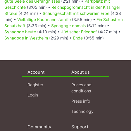
gute Seele des Gefängnisses
(2:21 min) •
Parkplatz mit
Geschichte
(3:05 min) •
Reichspogromnacht in der Kissinger
Straße
(4:24 min) •
Schuhgeschäft mit schwerem Erbe
(4:38
min) •
Vielfältige Kaufmannsfamilie
(3:55 min) •
Ein Schuster in
Schutzhaft
(3:33 min) •
Synagoge damals
(6:12 min) •
Synagoge heute
(4:10 min) •
Jüdischer Friedhof
(4:27 min) •
Synagoge in Westheim
(2:29 min) •
Ende
(0:55 min)
Account
About us
Register
Prices and
conditions
Login
Press info
Technology
Community
Support