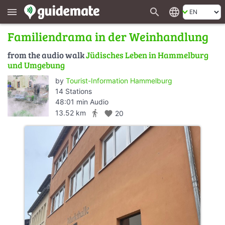
search
language
menu
Familiendrama in der Weinhandlung
from the audio walk
Jüdisches Leben in Hammelburg
und Umgebung
by
Tourist-Information Hammelburg
14 Stations
48:01 min Audio
directions_walk
13.52 km
favorite
20