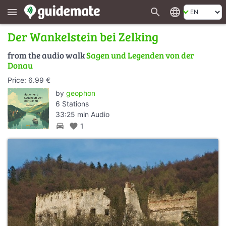
search
language
menu
Der Wankelstein bei Zelking
from the audio walk
Sagen und Legenden von der
Donau
Price: 6.99 €
by
geophon
6 Stations
33:25 min Audio
directions_car
favorite
1