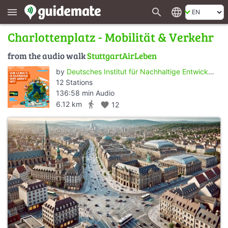
search
language
menu
Charlottenplatz - Mobilität & Verkehr
from the audio walk
StuttgartAirLeben
by
Deutsches Institut für Nachhaltige Entwicklung e.V.
12 Stations
136:58 min Audio
directions_walk
6.12 km
favorite
12