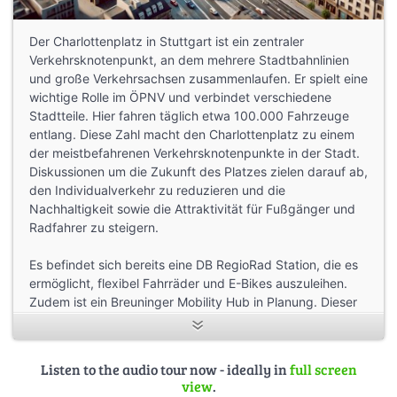
Der Charlottenplatz in Stuttgart ist ein zentraler
Verkehrsknotenpunkt, an dem mehrere Stadtbahnlinien
und große Verkehrsachsen zusammenlaufen. Er spielt eine
wichtige Rolle im ÖPNV und verbindet verschiedene
Stadtteile. Hier fahren täglich etwa 100.000 Fahrzeuge
entlang. Diese Zahl macht den Charlottenplatz zu einem
der meistbefahrenen Verkehrsknotenpunkte in der Stadt.
Diskussionen um die Zukunft des Platzes zielen darauf ab,
den Individualverkehr zu reduzieren und die
Nachhaltigkeit sowie die Attraktivität für Fußgänger und
Radfahrer zu steigern.
Es befindet sich bereits eine DB RegioRad Station, die es
ermöglicht, flexibel Fahrräder und E-Bikes auszuleihen.
Zudem ist ein Breuninger Mobility Hub in Planung. Dieser
soll innovative Mobilitätslösungen wie E-Ladestationen,
Carsharing, und Radabstellplätze integrieren. Der Hub
zielt darauf ab, verschiedene Formen der Mobilität an
Listen to the audio tour now - ideally in
full screen
einem Ort zu bündeln und den Verkehr am Charlottenplatz
view
.
zu entlasten, indem nachhaltige Alternativen gestärkt