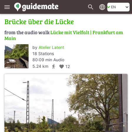
search
language
menu
Brücke über die Lücke
from the audio walk
Lücke mit Vielfalt | Frankfurt am
Main
by
Atelier Latent
18 Stations
80:09 min Audio
directions_walk
5.24 km
favorite
12