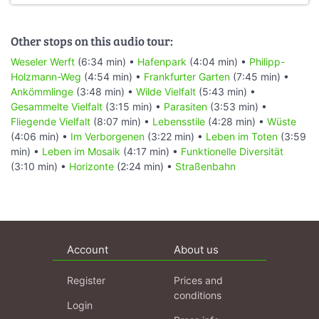
Other stops on this audio tour:
Weseler Werft
(6:34 min) •
Hafenpark
(4:04 min) •
Philipp-
Holzmann-Weg
(4:54 min) •
Frankfurter Garten
(7:45 min) •
Ankömmlinge
(3:48 min) •
Wilde Vielfalt
(5:43 min) •
Gesammelte Vielfalt
(3:15 min) •
Parasiten
(3:53 min) •
Fliegende Vielfalt
(8:07 min) •
Lebensstile
(4:28 min) •
Wüste
(4:06 min) •
Im Verborgenen
(3:22 min) •
Leben im Toten
(3:59
min) •
Leben im Mosaik
(4:17 min) •
Funktionelle Diversität
(3:10 min) •
Horizonte
(2:24 min) •
Straßenbahn
Account
About us
Register
Prices and
conditions
Login