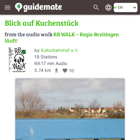
search
language
menu
Blick auf Kuchenstück
from the audio walk
RB WALK – Regis-Breitingen
läuft!
by
Kulturbahnhof e.V.
19 Stations
69:17 min Audio
directions_walk
5.74 km
favorite
10