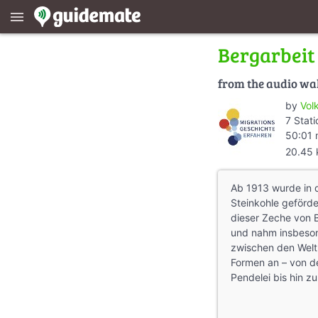
menu
Bergarbeit
from the audio wa
by
Vol
7 Stati
50:01 
20.45
Ab 1913 wurde in d
Steinkohle geförde
dieser Zeche von B
und nahm insbeson
zwischen den Welt
Formen an – von de
Pendelei bis hin z