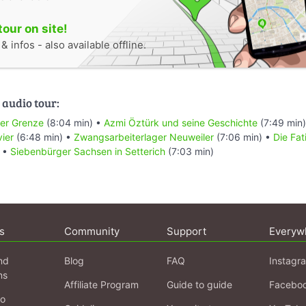
tour on site!
 infos - also available offline.
 audio tour:
der Grenze
(8:04 min) •
Azmi Öztürk und seine Geschichte
(7:49 min
ier
(6:48 min) •
Zwangsarbeiterlager Neuweiler
(7:06 min) •
Die Fat
) •
Siebenbürger Sachsen in Setterich
(7:03 min)
s
Community
Support
Everyw
nd
Blog
FAQ
Instagr
ns
Affiliate Program
Guide to guide
Facebo
fo