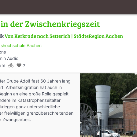
 in der Zwischenkriegszeit
lk
Von Kerkrade nach Setterich | StädteRegion Aachen
kshochschule Aachen
ons
min Audio
directions_bike
 km
favorite
7
er Grube Adolf fast 60 Jahren lang
rt. Arbeitsmigration hat auch in
eginn an eine große Rolle gespielt
dere im Katastrophenzeitalter
kriegen ganz unterschiedliche
r freiwilligen grenzüberschreitenden
ur Zwangsarbeit.