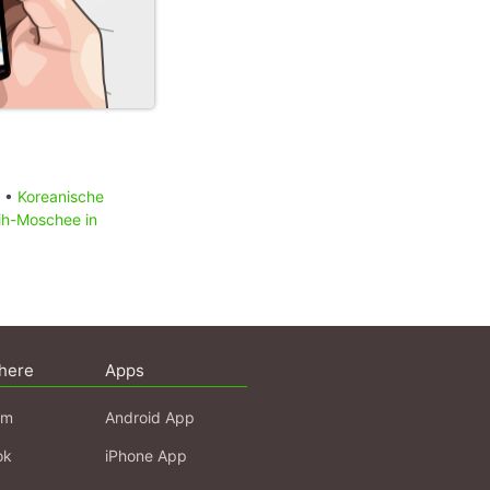
) •
Koreanische
ih-Moschee in
here
Apps
am
Android App
ok
iPhone App