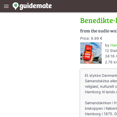
menu
Benedikte-
from the audio wa
Price: 9.99 €
by
Ham
12 Stat
24:16 
2.76 k
Et stykke Danmark
Sømandskirke eller
religiøst, kulturel
Hamborg til lands o
Sømandskirken i f
biskoppen i Køben
Hamborg i 1875. 