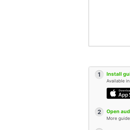
1
Install g
Available i
2
Open audi
More guide