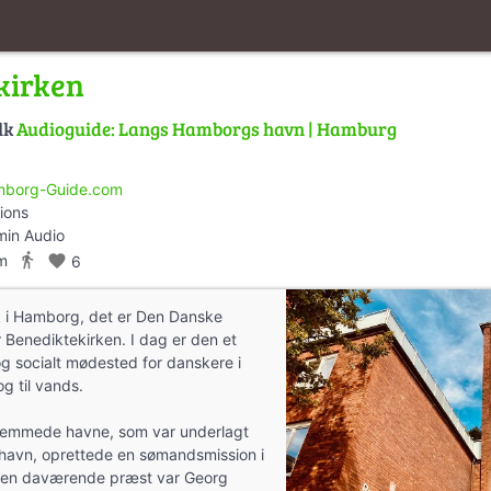
kirken
lk
Audioguide: Langs Hamborgs havn | Hamburg
borg-Guide.com
ions
min Audio
directions_walk
m
favorite
6
 i Hamborg, det er Den Danske
 Benediktekirken. I dag er den et
t og socialt mødested for danskere i
g til vands.
remmede havne, som var underlagt
havn, oprettede en sømandsmission i
Den daværende præst var Georg