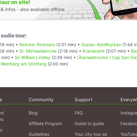
tour on site!
 infos - also available offline.
 audio tour:
18 min) •
Rickmer Rickmers
(2:01 min) •
Gustav-Adolfkyrkan
(1:44 m
56 min) •
St. Michaeliskirche
(2:18 min) •
Krameramt
(2:07 min) •
Ba
 min) •
Sir William Lindley
(2:39 min) •
Überseebrücke / Cap San Di
•
Weinberg am Stintfang
(2:00 min)
s
Community
Support
Everyw
nd
Blog
FAQ
Instagr
ns
Affiliate Program
Guide to guide
Facebo
fo
Guidelines
Your city tour as
YouTub