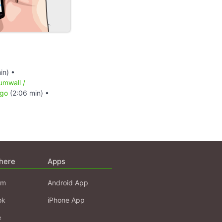
in) •
umwall /
ego
(2:06 min) •
here
Apps
am
Android App
ok
iPhone App
e