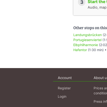
3
Start the 
Audio, map &
Other stops on this
Landungsbrücken
(2:
Portugiesenviertel
(1:
Elbphilharmonie
(2:02
Hafentor
(1:30 min) 
Account
About u
Register
Prices a
conditio
Login
Press in