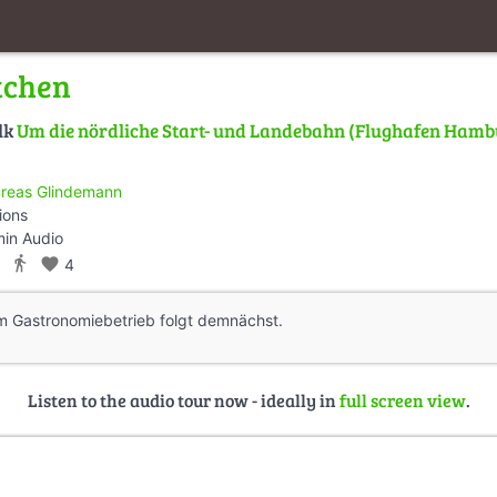
tchen
lk
Um die nördliche Start- und Landebahn (Flughafen Hamb
reas Glindemann
ions
min Audio
directions_walk
favorite
4
em Gastronomiebetrieb folgt demnächst.
Listen to the audio tour now - ideally in
full screen view
.