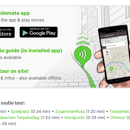
uidemate app
n the app & play stores.
o guide (in installed app)
s available
tour on site!
 infos - also available offline.
 audio tour:
min) •
Spielplatz
(0:34 min) •
Zusammenfluss
(1:20 min) •
Twisseltei
ebecken Tarpenstieg
(1:33 min) •
Nordpunkt
(0:29 min) •
Ohmoor
(0
:39 min)