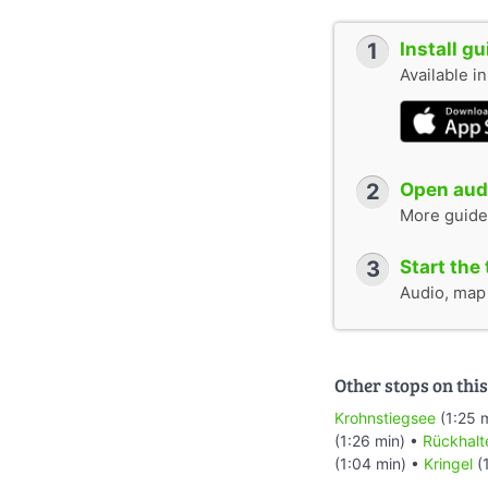
1
Install g
Available i
2
Open audi
More guide
3
Start the 
Audio, map &
Other stops on this
Krohnstiegsee
(1:25 
(1:26 min) •
Rückhalt
(1:04 min) •
Kringel
(1