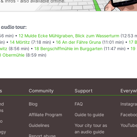
 infos - also available offline.
 audio tour:
56 min) •
12 Mulde Ecke Mühlgraben, Blick zum Wasserturm
(12:53 m
in) •
14 Mörtitz
(7:18 min) •
16 An der Fähre Gruna
(11:01 min) •
17 B
witz
(8:56 min) •
18 Bergschiffmühle im Burggarten
(11:47 min) •
19 
0 Obermühle
(8:59 min)
s
Community
Support
Everyw
nd
Blog
FAQ
Instagr
ns
Affiliate Program
Guide to guide
Facebo
fo
Guidelines
Your city tour as
YouTub
ogy
an audio guide
Report abuse