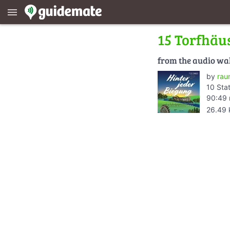
menu
15 Torfhäu
from the audio wa
by
rau
10 Sta
90:49 
26.49