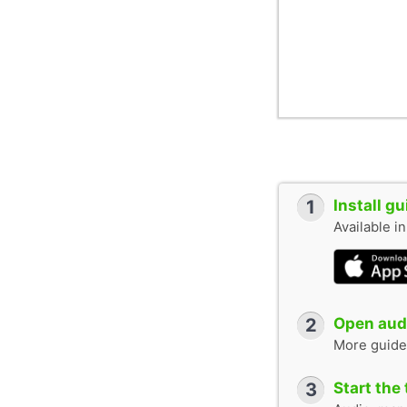
1
Install g
Available i
2
Open audi
More guide
3
Start the 