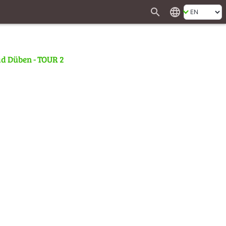
search
language
ad Düben - TOUR 2