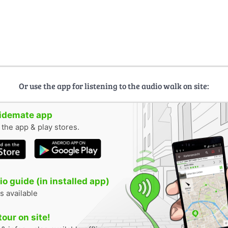
Or use the app for listening to the audio walk on site:
uidemate app
n the app & play stores.
o guide (in installed app)
s available
tour on site!