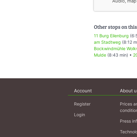
Audio, map &
Other stops on this
11 Burg Eilenburg
(6:
am Stadtweg
(8:12 m
Bockwindmühle Wolk
Mulde
(8:43 min) •
2
Account
About u
Register
Prices a
conditio
Login
Press in
Technol