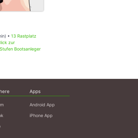
in) •
13 Rastplatz
lick zur
Stufen Bootsanleger
here
Apps
am
Android App
ok
iPhone App
e