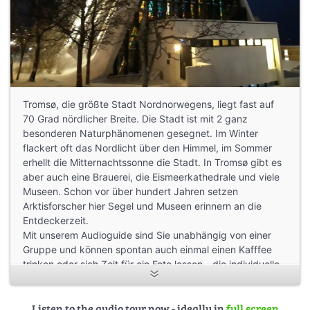
Tromsø, die größte Stadt Nordnorwegens, liegt fast auf
70 Grad nördlicher Breite. Die Stadt ist mit 2 ganz
besonderen Naturphänomenen gesegnet. Im Winter
flackert oft das Nordlicht über den Himmel, im Sommer
erhellt die Mitternachtssonne die Stadt. In Tromsø gibt es
aber auch eine Brauerei, die Eismeerkathedrale und viele
Museen. Schon vor über hundert Jahren setzen
Arktisforscher hier Segel und Museen erinnern an die
Entdeckerzeit.
Mit unserem Audioguide sind Sie unabhängig von einer
Gruppe und können spontan auch einmal einen Kafffee
trinken oder sich Zeit für ein Foto lassen - die individuelle
Alternative zu teuren Landausflügen.
Ausführliche Informationen zu norwegischen Natur gibt es
Listen to the audio tour now - ideally in
full screen
im Buch “Norwegens Natur entlang der Postschiffroute”