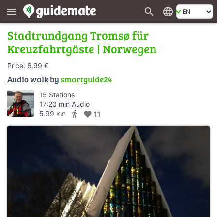
search
language
menu
Stadtrundgang Tromsø für
Kreuzfahrtgäste | Norwegen
Price: 6.99 €
Audio walk by
smartguide24
15 Stations
17:20 min Audio
directions_walk
5.99 km
favorite
11