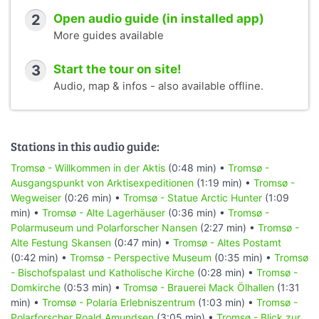
2
Open audio guide (in installed app)
More guides available
3
Start the tour on site!
Audio, map & infos - also available offline.
Stations in this audio guide:
Tromsø - Willkommen in der Aktis
(0:48 min) •
Tromsø -
Ausgangspunkt von Arktisexpeditionen
(1:19 min) •
Tromsø -
Wegweiser
(0:26 min) •
Tromsø - Statue Arctic Hunter
(1:09
min) •
Tromsø - Alte Lagerhäuser
(0:36 min) •
Tromsø -
Polarmuseum und Polarforscher Nansen
(2:27 min) •
Tromsø -
Alte Festung Skansen
(0:47 min) •
Tromsø - Altes Postamt
(0:42 min) •
Tromsø - Perspective Museum
(0:35 min) •
Tromsø
- Bischofspalast und Katholische Kirche
(0:28 min) •
Tromsø -
Domkirche
(0:53 min) •
Tromsø - Brauerei Mack Ölhallen
(1:31
min) •
Tromsø - Polaria Erlebniszentrum
(1:03 min) •
Tromsø -
Polarforscher Roald Amundsen
(3:05 min) •
Tromsø - Blick zur