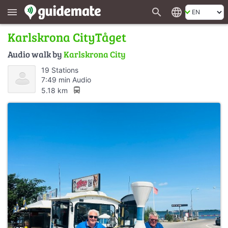
search
language
menu
Karlskrona CityTåget
Audio walk by
Karlskrona City
19 Stations
7:49 min Audio
directions_bus
5.18 km