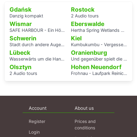
Gdańsk
Rostock
Danzig kompakt
2 Audio tours
Wismar
Eberswalde
SAFE HARBOUR - Ein Hörspaziergang über Migrationsgeschichte
Hertha Spring Wetlands Hike
Schwerin
Kiel
Stadt durch andere Augen - Schwerin Dreesch
Kumbukumbu - Vergessenen Stimmen auf der Spur
Lübeck
Oranienburg
Wasserwärts um die Hansestadt Lübek herum
Und gegenüber spielt die Blaskapelle
Olsztyn
Hohen Neuendorf
2 Audio tours
Frohnau - Laufpark Reinickendorf
Account
About us
Register
Prices and
conditions
Login