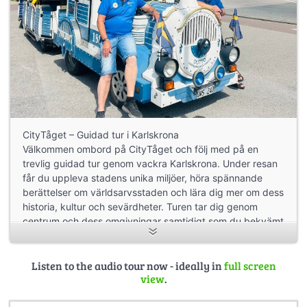
CityTåget – Guidad tur i Karlskrona
Välkommen ombord på CityTåget och följ med på en
trevlig guidad tur genom vackra Karlskrona. Under resan
får du uppleva stadens unika miljöer, höra spännande
berättelser om världsarvsstaden och lära dig mer om dess
historia, kultur och sevärdheter. Turen tar dig genom
centrum och dess omgivningar samtidigt som du bekvämt
njuter av stadens charm från tåget. En perfekt aktivitet för
både besökare och Karlskronabor som vill upptäcka
staden från ett nytt perspektiv.
Listen to the audio tour now - ideally in
full screen
view
.