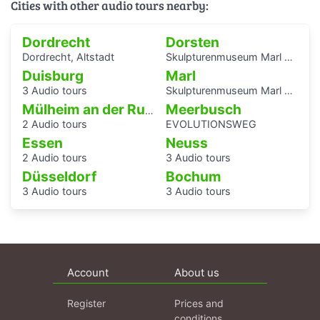
Cities with other audio tours nearby:
Dordrecht
Dorsten
Dordrecht, Altstadt
Skulpturenmuseum Marl SPACE INVADER
Duisburg
Marl
3 Audio tours
Skulpturenmuseum Marl SPACE INVADER
Meerbusch
Mülheim an der Ruhr
2 Audio tours
EVOLUTIONSWEG
Essen
Neuss
2 Audio tours
3 Audio tours
Düsseldorf
Bochum
3 Audio tours
3 Audio tours
Account
About us
Register
Prices and
conditions