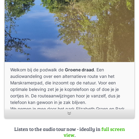
Welkom bij de podwalk de
Groene draad
. Een
audiowandeling over een alternatieve route van het
Marskramerpad, die inzoomt op de natuur. Voor een
optimale beleving zet je je koptelefoon op of doe je je
oortjes in. De routeaanwijzingen hoor je vanzelf, dus je
telefoon kan gewoon in je zak blijven.
We nemen je mee door het park Elizabeth Groen en Park
Randenbroek. Je hoort hoe op initiatief van bewoners een
oud ziekenhuisterrein is omgetoverd tot een groene long
voor de stad. Hier zitten ijsvogels, ringslangen en
Listen to the audio tour now - ideally in
full screen
view
.
salamanders.