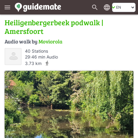
search
language
menu
Heiligenbergerbeek podwalk |
Amersfoort
Audio walk by
Moviorola
40 Stations
29:46 min Audio
directions_walk
3.73 km