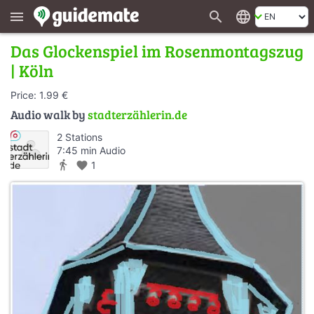
search
language
menu
Das Glockenspiel im Rosenmontagszug
| Köln
Price: 1.99 €
Audio walk by
stadterzählerin.de
2 Stations
7:45 min Audio
directions_walk
favorite
1