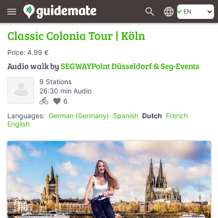
search
language
menu
Classic Colonia Tour | Köln
Price: 4.99 €
Audio walk by
SEGWAYPoint Düsseldorf & Seg-Events
9 Stations
26:30 min Audio
directions_bike
favorite
6
Languages:
German (Germany)
Spanish
Dutch
French
English