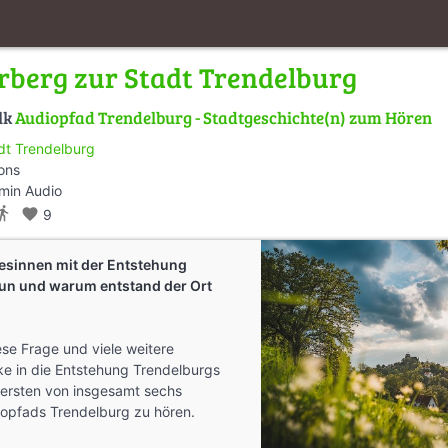
rberg zur Stadt Trendelburg
lk
Audiopfad Trendelburg - Stadtgeschichte(n) zum Hören
dt Trendelburg
ions
min Audio
tions_walk
favorite
9
esinnen mit der Entstehung
tun und warum entstand der Ort
ese Frage und viele weitere
ke in die Entstehung Trendelburgs
r ersten von insgesamt sechs
iopfads Trendelburg zu hören.