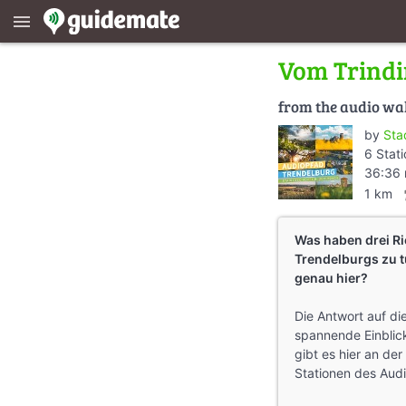
menu
Vom Trindi
from the audio wa
by
Sta
6 Stat
36:36 
direc
1 km
Was haben drei Ri
Trendelburgs zu 
genau hier?
Die Antwort auf di
spannende Einblic
gibt es hier an de
Stationen des Aud