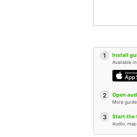
1
Install g
Available i
2
Open audi
More guide
3
Start the 
Audio, map &