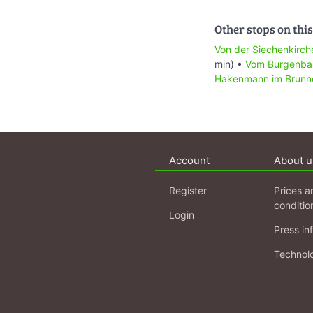
Other stops on this
Von der Siechenkirc
min) •
Vom Burgenba
Hakenmann im Brunn
Account
About u
Register
Prices a
conditio
Login
Press in
Technol