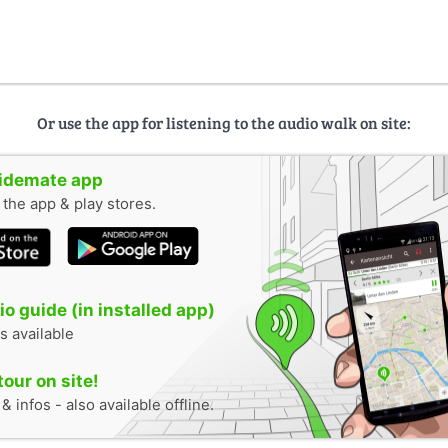
Or use the app for listening to the audio walk on site:
uidemate app
n the app & play stores.
o guide (in installed app)
s available
tour on site!
 infos - also available offline.