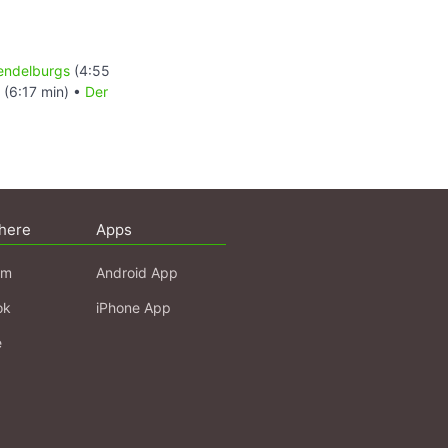
endelburgs
(4:55
(6:17 min) •
Der
here
Apps
am
Android App
ok
iPhone App
e