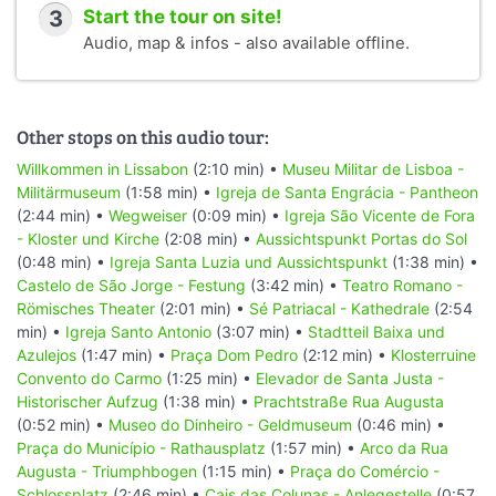
3
Start the tour on site!
Audio, map & infos - also available offline.
Other stops on this audio tour:
Willkommen in Lissabon
(2:10 min) •
Museu Militar de Lisboa -
Militärmuseum
(1:58 min) •
Igreja de Santa Engrácia - Pantheon
(2:44 min) •
Wegweiser
(0:09 min) •
Igreja São Vicente de Fora
- Kloster und Kirche
(2:08 min) •
Aussichtspunkt Portas do Sol
(0:48 min) •
Igreja Santa Luzia und Aussichtspunkt
(1:38 min) •
Castelo de São Jorge - Festung
(3:42 min) •
Teatro Romano -
Römisches Theater
(2:01 min) •
Sé Patriacal - Kathedrale
(2:54
min) •
Igreja Santo Antonio
(3:07 min) •
Stadtteil Baixa und
Azulejos
(1:47 min) •
Praça Dom Pedro
(2:12 min) •
Klosterruine
Convento do Carmo
(1:25 min) •
Elevador de Santa Justa -
Historischer Aufzug
(1:38 min) •
Prachtstraße Rua Augusta
(0:52 min) •
Museo do Dinheiro - Geldmuseum
(0:46 min) •
Praça do Município - Rathausplatz
(1:57 min) •
Arco da Rua
Augusta - Triumphbogen
(1:15 min) •
Praça do Comércio -
Schlossplatz
(2:46 min) •
Cais das Colunas - Anlegestelle
(0:57