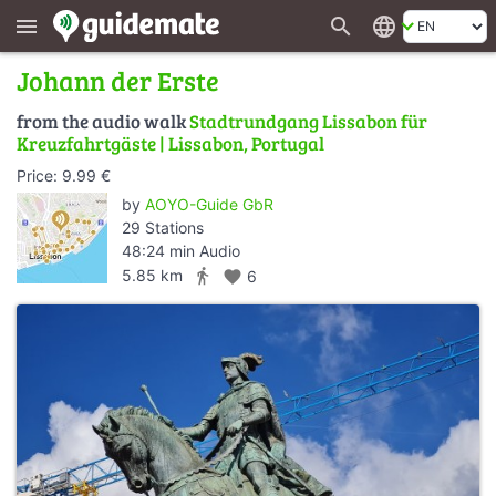
search
language
menu
Johann der Erste
from the audio walk
Stadtrundgang Lissabon für
Kreuzfahrtgäste | Lissabon, Portugal
Price: 9.99 €
by
AOYO-Guide GbR
29 Stations
48:24 min Audio
directions_walk
5.85 km
favorite
6