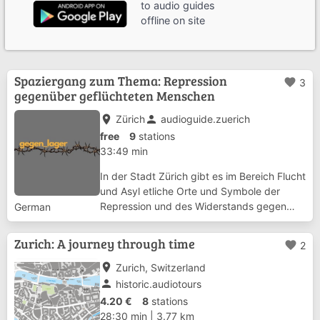
to audio guides
offline on site
Spaziergang zum Thema: Repression
favorite
3
gegenüber geflüchteten Menschen
place
person
Zürich
audioguide.zuerich
free
9
stations
33:49 min
In der Stadt Zürich gibt es im Bereich Flucht
und Asyl etliche Orte und Symbole der
Repression und des Widerstands gegen
German
ebendiese. Das Bündnis
WoUnrechtzuRecht/Instagram:
Zurich: A journey through time
favorite
2
@gegen_lager hat einigen dieser Orte einen
Beitrag gewidmet und vertont. Im...
place
Zurich, Switzerland
person
historic.audiotours
4.20 €
8
stations
28:30 min
|
3.77 km