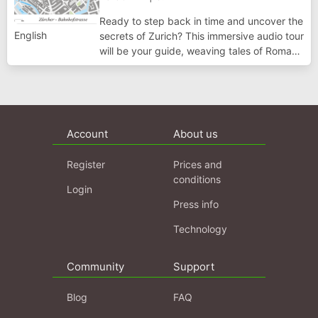
Ready to step back in time and uncover the
English
secrets of Zurich? This immersive audio tour
will be your guide, weaving tales of Roman
forts, powerful abbesses, and artistic
revolutionaries. Get ready to explore iconic
landmarks, hidden alleyways, an...
Account
About us
Register
Prices and
conditions
Login
Press info
Technology
Community
Support
Blog
FAQ